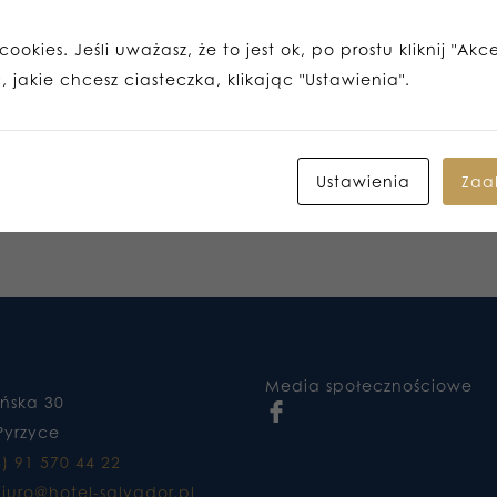
ookies. Jeśli uważasz, że to jest ok, po prostu kliknij "Akc
 jakie chcesz ciasteczka, klikając "Ustawienia".
Ustawienia
Zaa
Media społecznościowe
ańska 30
Pyrzyce
8) 91 570 44 22
iuro@hotel-salvador.pl