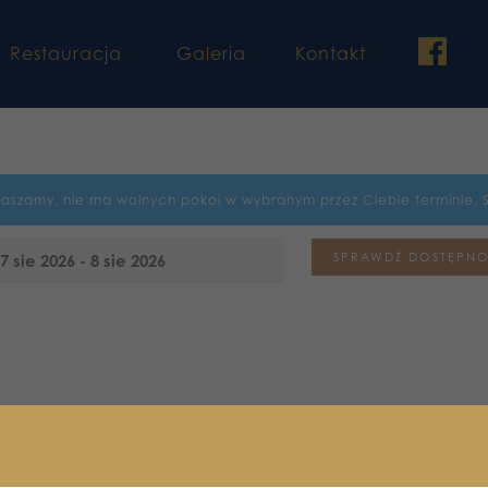
fac
Restauracja
Galeria
Kontakt
raszamy, nie ma wolnych pokoi w wybranym przez Ciebie terminie. 