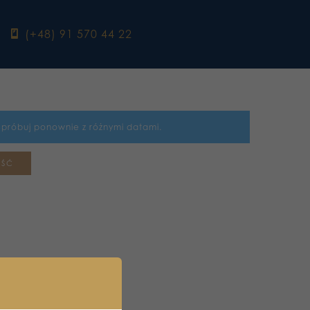
ebook
(+48) 91 570 44 22
Spróbuj ponownie z różnymi datami.