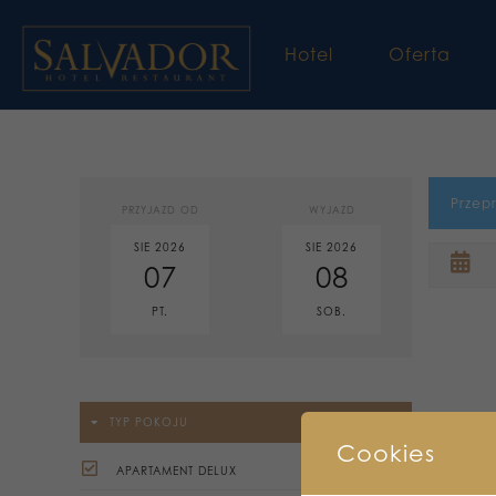
Hotel
Oferta
Przep
PRZYJAZD OD
WYJAZD
SIE 2026
SIE 2026
07
08
PT.
SOB.
TYP POKOJU
Cookies
APARTAMENT DELUX