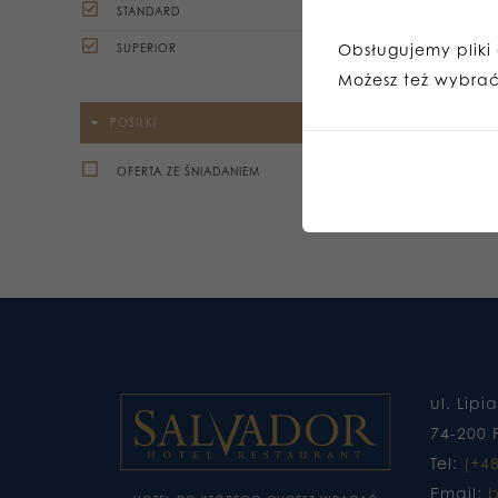
STANDARD
Obsługujemy pliki c
SUPERIOR
Możesz też wybrać,
POSIŁKI
OFERTA ZE ŚNIADANIEM
ul. Lipi
74-200 
Tel:
(+4
Email:
b