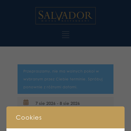
Przepraszamy, nie ma wolnych pokoi w
wybranym przez Ciebie terminie. Spróbuj
ponownie z różnymi datami.
Cookies