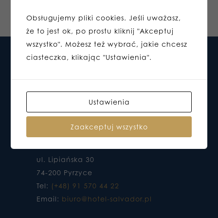
Obsługujemy pliki cookies. Jeśli uważasz,
że to jest ok, po prostu kliknij "Akceptuj
wszystko". Możesz też wybrać, jakie chcesz
ciasteczka, klikając "Ustawienia".
Ustawienia
Zaakceptuj wszystko
HOTEL DO KTÓREGO CHCESZ WRACAĆ
ul. Lipiańska 30
74-200 Pyrzyce
Tel:
(+48) 91 570 44 22
Email:
biuro@hotel-salvador.pl