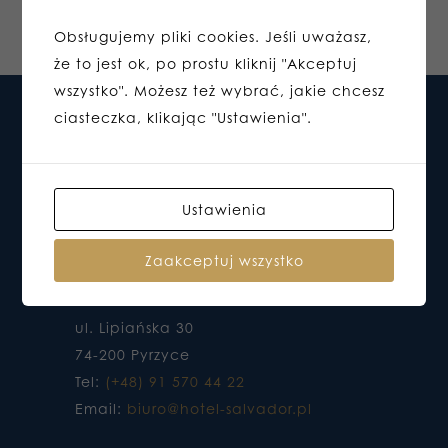
Obsługujemy pliki cookies. Jeśli uważasz,
że to jest ok, po prostu kliknij "Akceptuj
wszystko". Możesz też wybrać, jakie chcesz
ciasteczka, klikając "Ustawienia".
Ustawienia
Zaakceptuj wszystko
HOTEL DO KTÓREGO CHCESZ WRACAĆ
ul. Lipiańska 30
74-200 Pyrzyce
Tel:
(+48) 91 570 44 22
Email:
biuro@hotel-salvador.pl