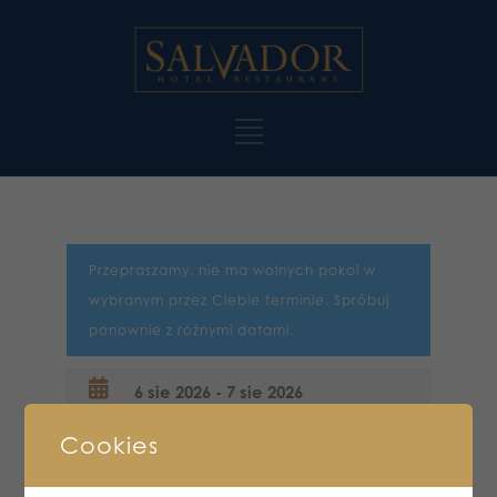
Przepraszamy, nie ma wolnych pokoi w
wybranym przez Ciebie terminie. Spróbuj
ponownie z różnymi datami.
Cookies