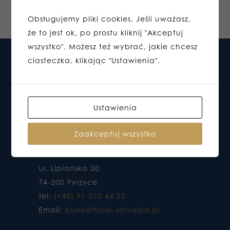
Obsługujemy pliki cookies. Jeśli uważasz,
że to jest ok, po prostu kliknij "Akceptuj
wszystko". Możesz też wybrać, jakie chcesz
ciasteczka, klikając "Ustawienia".
Ustawienia
Zaakceptuj wszystko
HOTEL DO KTÓREGO CHCESZ WRACAĆ
ul. Lipiańska 30
74-200 Pyrzyce
Tel:
(+48) 91 570 44 22
Email:
biuro@hotel-salvador.pl