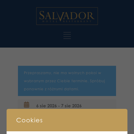
Przepraszamy, nie ma wolnych pokoi w
wybranym przez Ciebie terminie. Spróbuj
ponownie z różnymi datami.
Cookies