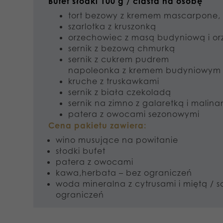
Bufet słodki 100 g / ciasta na osobę
tort bezowy z kremem mascarpone, 
szarlotka z kruszonką
orzechowiec z masą budyniową i o
sernik z bezową chmurką
sernik z cukrem pudrem
napoleonka z kremem budyniowym
kruche z truskawkami
sernik z biała czekoladą
sernik na zimno z galaretką i malina
patera z owocami sezonowymi
Cena pakietu zawiera:
wino musujące na powitanie
słodki bufet
patera z owocami
kawa,herbata – bez ograniczeń
woda mineralna z cytrusami i miętą /
ograniczeń