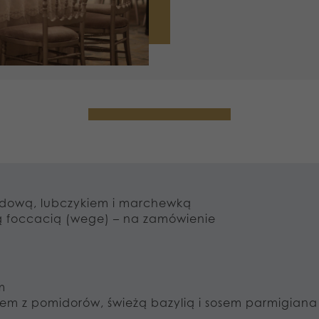
odową, lubczykiem i marchewką
wą foccacią (wege) – na zamówienie
m
mem z pomidorów, świeżą bazylią i sosem parmigiana