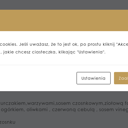
em
em vinegret
ookies. Jeśli uważasz, że to jest ok, po prostu kliknij "Akc
owikowym
 jakie chcesz ciasteczka, klikając "Ustawienia".
ystości:
tem lub pasztecikami w cieście francuskim
Ustawienia
Zaa
m kurczakiem,warzywami,sosem czosnkowym,ziołową 
 ogórkiem, oliwkami , czerwoną cebulą , sosem vine
czosnku