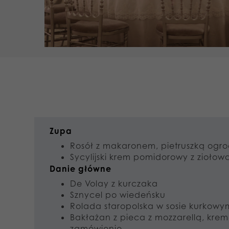
Zupa
Rosół z makaronem, pietruszką ogr
Sycylijski krem pomidorowy z zioło
Danie główne
De Volay z kurczaka
Sznycel po wiedeńsku
Rolada staropolska w sosie kurkowy
Bakłażan z pieca z mozzarellą, kre
zamówienie