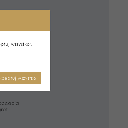
eptuj wszystko".
kceptuj wszystko
foccacia
gret