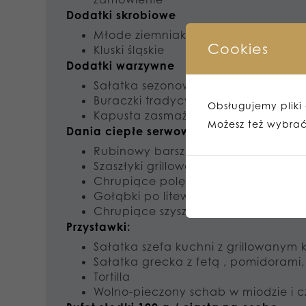
Dodatki skrobiowe
Młode ziemniaki z masłem i koperki
Cookies
Kluski śląskie
Dodatki warzywne
Sałatka sezonowa z naturalnym sos
Buraczki tradycyjne z cebulką
Obsługujemy pliki c
Kapusta zasmażana z pudrem bor
Możesz też wybrać,
Dania ciepłe serwowane w trakcie urocz
Rubinowy barszcz czerwony z krokie
Szaszłyki grillowane
Chrupiące polędwiczki z kurczaka
Gołąbki po litewsku
Chrupiące szyszki
Przystawki:
Sałatka szefa kuchni z grillowany
Sałatka grecka z fetą , pomidorami,
Tortilla
Wolno-pieczony schab w miodzie i 