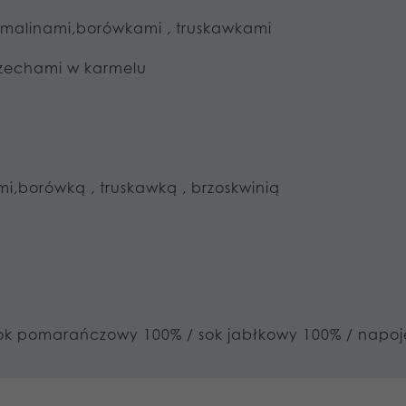
malinami,borówkami , truskawkami
rzechami w karmelu
mi,borówką , truskawką , brzoskwinią
 sok pomarańczowy 100% / sok jabłkowy 100% / nap