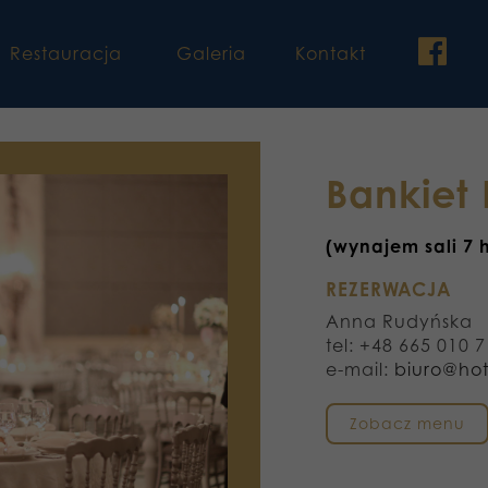
fac
Restauracja
Galeria
Kontakt
Bankiet
(wynajem sali 7 
REZERWACJA
Anna Rudyńska
tel: +48 665 010 
e-mail:
biuro@hot
Zobacz menu