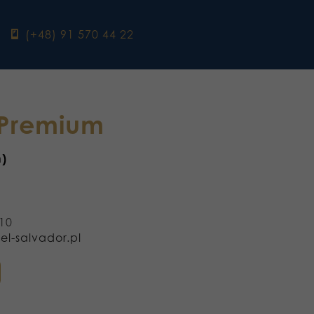
ebook
(+48) 91 570 44 22
 Premium
h)
710
el-salvador.pl