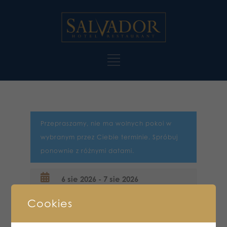
Przepraszamy, nie ma wolnych pokoi w
wybranym przez Ciebie terminie. Spróbuj
ponownie z różnymi datami.
Cookies