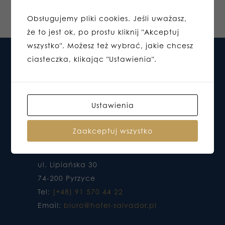
Obsługujemy pliki cookies. Jeśli uważasz,
że to jest ok, po prostu kliknij "Akceptuj
wszystko". Możesz też wybrać, jakie chcesz
ciasteczka, klikając "Ustawienia".
Ustawienia
Zaakceptuj wszystko
HOTEL DO KTÓREGO CHCESZ WRACAĆ
ul. Lipiańska 30
74-200 Pyrzyce
Tel:
(+48) 91 570 44 22
Email:
biuro@hotel-salvador.pl