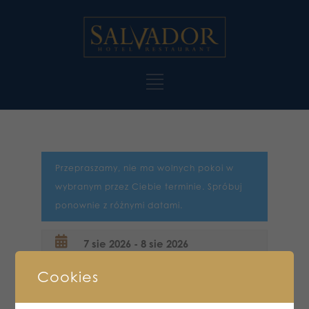
Przepraszamy, nie ma wolnych pokoi w
wybranym przez Ciebie terminie. Spróbuj
ponownie z różnymi datami.
Cookies