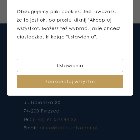
Obsługujemy pliki cookies. Jeśli uważasz,
że to jest ok, po prostu kliknij "Akceptuj
wszystko". Możesz też wybrać, jakie chcesz
ciasteczka, klikając "Ustawienia".
Ustawienia
Zaakceptuj wszystko
HOTEL DO KTÓREGO CHCESZ WRACAĆ
ul. Lipiańska 30
74-200 Pyrzyce
Tel:
(+48) 91 570 44 22
Email:
biuro@hotel-salvador.pl