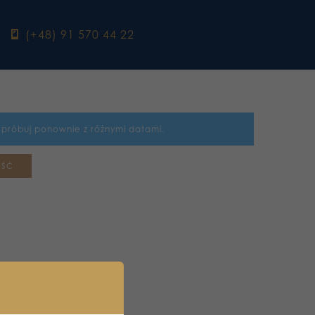
ebook
(+48) 91 570 44 22
Spróbuj ponownie z różnymi datami.