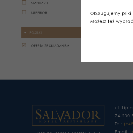
STANDARD
Obsługujemy pliki c
SUPERIOR
Możesz też wybrać,
POSIŁKI
OFERTA ZE ŚNIADANIEM
ul. Lipi
74-200 
Tel:
(+4
Email:
b