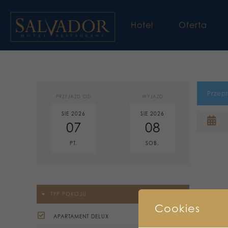
Hotel
Oferta
Przep
PRZYJAZD OD
WYJAZD
SIE 2026
SIE 2026
07
08
PT.
SOB.
TYP POKOJU
Cookies
APARTAMENT DELUX