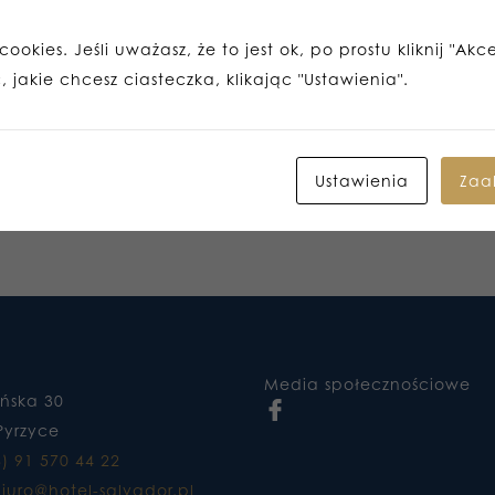
ookies. Jeśli uważasz, że to jest ok, po prostu kliknij "Akc
 jakie chcesz ciasteczka, klikając "Ustawienia".
Ustawienia
Zaa
Media społecznościowe
ańska 30
Pyrzyce
8) 91 570 44 22
iuro@hotel-salvador.pl