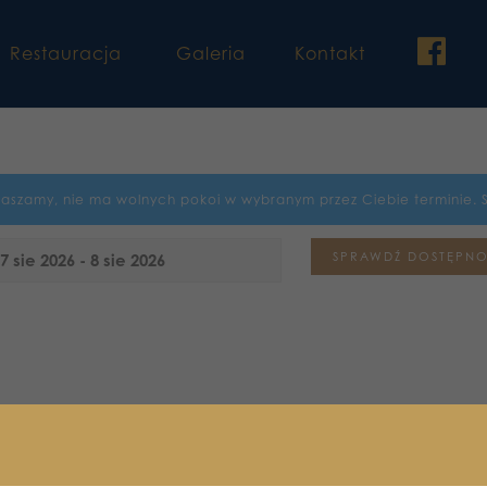
fac
Restauracja
Galeria
Kontakt
raszamy, nie ma wolnych pokoi w wybranym przez Ciebie terminie. 