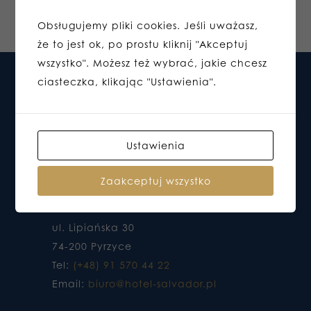
Obsługujemy pliki cookies. Jeśli uważasz,
że to jest ok, po prostu kliknij "Akceptuj
wszystko". Możesz też wybrać, jakie chcesz
ciasteczka, klikając "Ustawienia".
Ustawienia
Zaakceptuj wszystko
HOTEL DO KTÓREGO CHCESZ WRACAĆ
ul. Lipiańska 30
74-200 Pyrzyce
Tel:
(+48) 91 570 44 22
Email:
biuro@hotel-salvador.pl