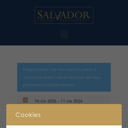
Przepraszamy, nie ma wolnych pokoi w
wybranym przez Ciebie terminie. Spróbuj
ponownie z różnymi datami.
Cookies