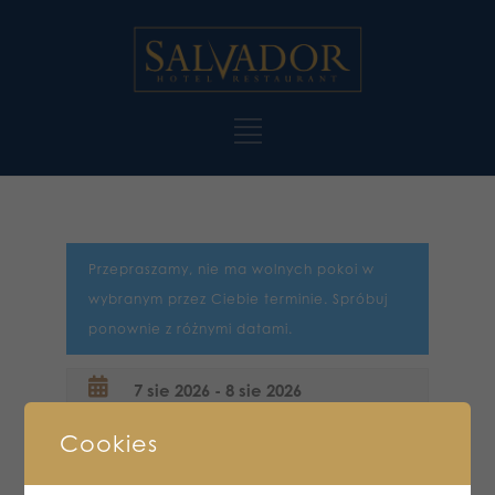
Przepraszamy, nie ma wolnych pokoi w
wybranym przez Ciebie terminie. Spróbuj
ponownie z różnymi datami.
Cookies