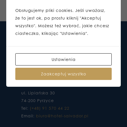
Obsługujemy pliki cookies. Jeśli uważasz,
że to jest ok, po prostu kliknij "Akceptuj
wszystko". Możesz też wybrać, jakie chcesz
ciasteczka, klikając "Ustawienia".
Ustawienia
Zaakceptuj wszystko
HOTEL DO KTÓREGO CHCESZ WRACAĆ
ul. Lipiańska 30
74-200 Pyrzyce
Tel:
(+48) 91 570 44 22
Email:
biuro@hotel-salvador.pl