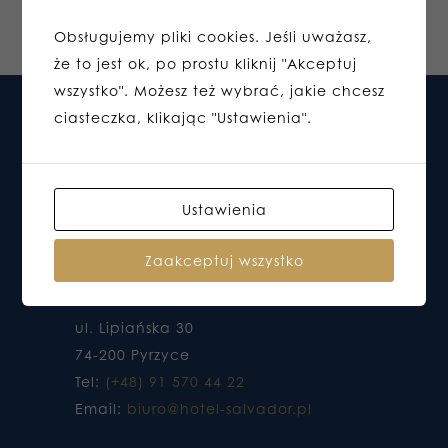
Obsługujemy pliki cookies. Jeśli uważasz,
że to jest ok, po prostu kliknij "Akceptuj
wszystko". Możesz też wybrać, jakie chcesz
ciasteczka, klikając "Ustawienia".
Ustawienia
Zaakceptuj wszystko
HOTEL DO KTÓREGO CHCESZ WRACAĆ
ul. Lipiańska 30
74-200 Pyrzyce
Tel:
(+48) 91 570 44 22
Email:
biuro@hotel-salvador.pl