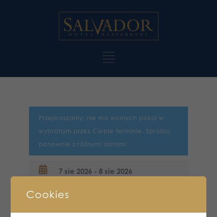
Przepraszamy, nie ma wolnych pokoi w
wybranym przez Ciebie terminie. Spróbuj
ponownie z różnymi datami.
Cookies