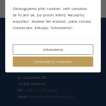
Obsługujemy pliki cookies. Jeśli uważasz,
że to jest ok, po prostu kliknij "Akceptuj
wszystko". Możesz też wybrać, jakie chcesz
ciasteczka, klikając "Ustawienia".
Ustawienia
Zaakceptuj wszystko
HOTEL DO KTÓREGO CHCESZ WRACAĆ
ul. Lipiańska 30
74-200 Pyrzyce
Tel:
(+48) 91 570 44 22
Email:
biuro@hotel-salvador.pl