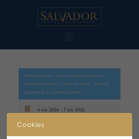
Przepraszamy, nie ma wolnych pokoi w
wybranym przez Ciebie terminie. Spróbuj
ponownie z różnymi datami.
Cookies