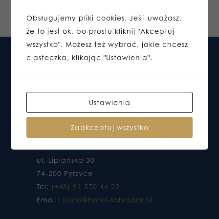
Obsługujemy pliki cookies. Jeśli uważasz,
że to jest ok, po prostu kliknij "Akceptuj
wszystko". Możesz też wybrać, jakie chcesz
ciasteczka, klikając "Ustawienia".
Ustawienia
Zaakceptuj wszystko
HOTEL DO KTÓREGO CHCESZ WRACAĆ
ul. Lipiańska 30
74-200 Pyrzyce
Tel:
(+48) 91 570 44 22
Email:
biuro@hotel-salvador.pl