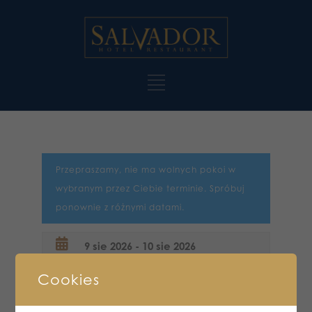
Przepraszamy, nie ma wolnych pokoi w
wybranym przez Ciebie terminie. Spróbuj
ponownie z różnymi datami.
Cookies