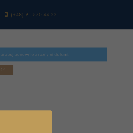
ebook
(+48) 91 570 44 22
Spróbuj ponownie z różnymi datami.