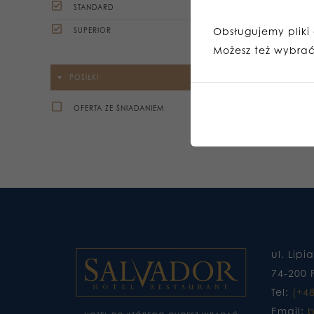
STANDARD
Obsługujemy pliki c
SUPERIOR
Możesz też wybrać,
POSIŁKI
OFERTA ZE ŚNIADANIEM
ul. Lipi
74-200 
Tel:
(+4
Email:
b