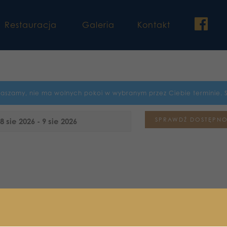
fac
Restauracja
Galeria
Kontakt
raszamy, nie ma wolnych pokoi w wybranym przez Ciebie terminie. 