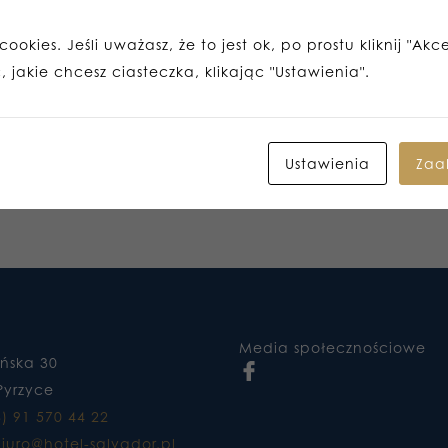
ookies. Jeśli uważasz, że to jest ok, po prostu kliknij "Akc
 jakie chcesz ciasteczka, klikając "Ustawienia".
Ustawienia
Zaa
Media społecznościowe
ańska 30
Pyrzyce
8) 91 570 44 22
iuro@hotel-salvador.pl