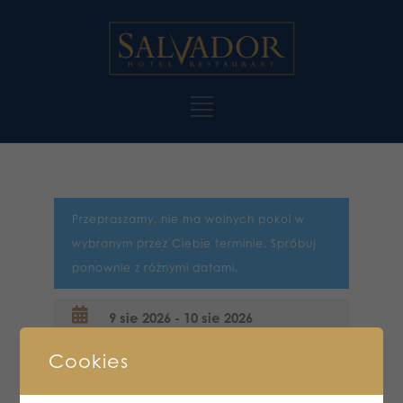
Przepraszamy, nie ma wolnych pokoi w
wybranym przez Ciebie terminie. Spróbuj
ponownie z różnymi datami.
Cookies