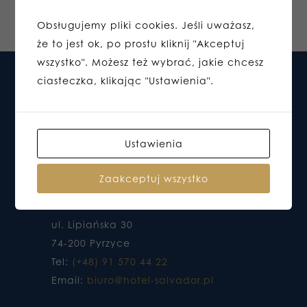
Obsługujemy pliki cookies. Jeśli uważasz,
że to jest ok, po prostu kliknij "Akceptuj
wszystko". Możesz też wybrać, jakie chcesz
ciasteczka, klikając "Ustawienia".
Ustawienia
Zaakceptuj wszystko
HOTEL DO KTÓREGO CHCESZ WRACAĆ
ul. Lipiańska 30
74-200 Pyrzyce
Tel:
(+48) 91 570 44 22
Email:
biuro@hotel-salvador.pl