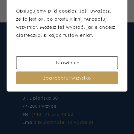
Obsługujemy pliki cookies. Jeśli uważasz,
że to jest ok, po prostu kliknij "Akceptuj
wszystko". Możesz też wybrać, jakie chcesz
ciasteczka, klikając "Ustawienia".
Ustawienia
Zaakceptuj wszystko
HOTEL DO KTÓREGO CHCESZ WRACAĆ
ul. Lipiańska 30
74-200 Pyrzyce
Tel:
(+48) 91 570 44 22
Email:
biuro@hotel-salvador.pl