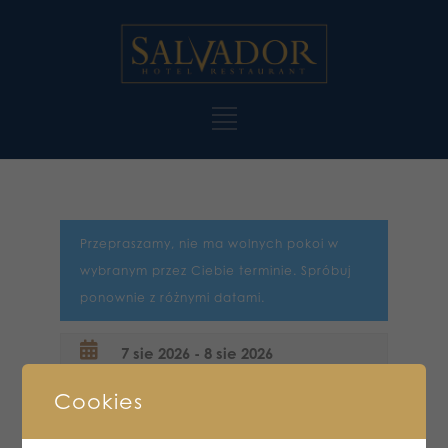
Przepraszamy, nie ma wolnych pokoi w
wybranym przez Ciebie terminie. Spróbuj
ponownie z różnymi datami.
Cookies