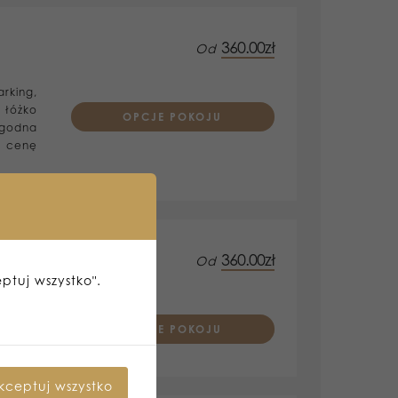
360.00zł
Od
Prices are per room
rking,
 łóżko
OPCJE POKOJU
ygodna
w cenę
360.00zł
Od
eptuj wszystko".
Prices are per room
ewizor
płatny
OPCJE POKOJU
kceptuj wszystko