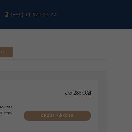
ebook
(+48) 91 570 44 22
235.00zł
Od
Prices are per room
ewizor
płatny
OPCJE POKOJU