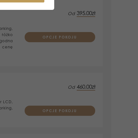
395.00zł
Od
Prices are per room
rking,
 łóżko
OPCJE POKOJU
ygodna
w cenę
460.00zł
Od
Prices are per room
r LCD,
rking,
OPCJE POKOJU