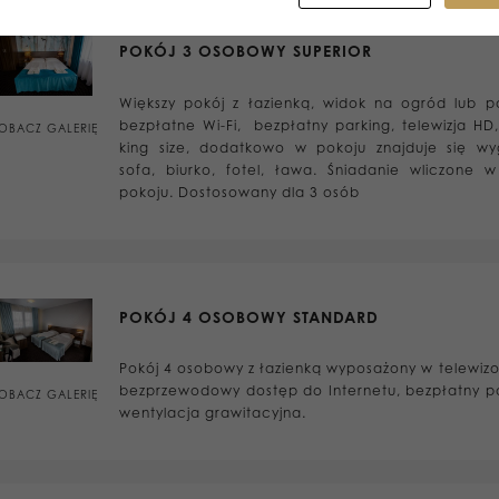
POKÓJ 3 OSOBOWY SUPERIOR
Większy pokój z łazienką, widok na ogród lub pa
bezpłatne Wi-Fi, bezpłatny parking, telewizja HD,
OBACZ GALERIĘ
king size, dodatkowo w pokoju znajduje się w
sofa, biurko, fotel, ława. Śniadanie wliczone 
pokoju. Dostosowany dla 3 osób
POKÓJ 4 OSOBOWY STANDARD
Pokój 4 osobowy z łazienką wyposażony w telewizo
bezprzewodowy dostęp do Internetu, bezpłatny pa
OBACZ GALERIĘ
wentylacja grawitacyjna.