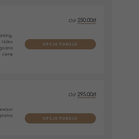
250.00zł
Od
Prices are per room
rking,
 łóżko
OPCJE POKOJU
ygodna
 w cenę
295.00zł
Od
Prices are per room
ewizor
płatny
OPCJE POKOJU