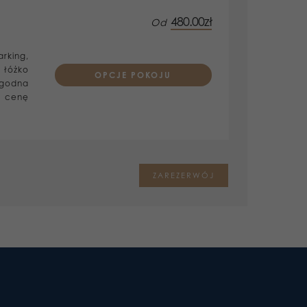
480.00zł
Od
Prices are per room
rking,
 łóżko
OPCJE POKOJU
ygodna
w cenę