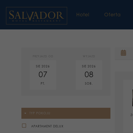
Hotel
Oferta
PRZYJAZD OD
WYJAZD
SIE 2026
SIE 2026
07
08
PT.
SOB.
TYP POKOJU
Z
APARTAMENT DELUX