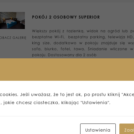
POKÓJ 2 OSOBOWY SUPERIOR
Większy pokój z łazienką, widok na ogród lub pa
bezpłatne Wi-Fi, bezpłatny parking, telewizja HD,
OBACZ GALERIĘ
king size, dodatkowo w pokoju znajduje się w
sofa, biurko, fotel, ława. Śniadanie wliczone 
pokoju. Dostosowany dla 2 osób
POKÓJ 3 OSOBOWY STANDARD
ookies. Jeśli uważasz, że to jest ok, po prostu kliknij "Akc
 jakie chcesz ciasteczka, klikając "Ustawienia".
Pokój trzy osobowy z łazienką wyposażony w tel
LCD, bezprzewodowy dostęp do Internetu, bez
OBACZ GALERIĘ
parking, wentylacja grawitacyjna.
Ustawienia
Zaa