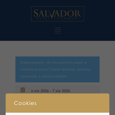
Przepraszamy, nie ma wolnych pokoi w
wybranym przez Ciebie terminie. Spróbuj
ponownie z różnymi datami.
Cookies