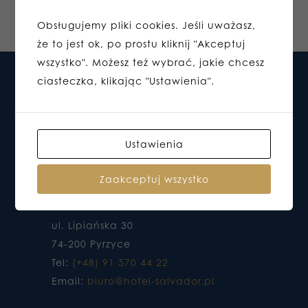
Obsługujemy pliki cookies. Jeśli uważasz,
że to jest ok, po prostu kliknij "Akceptuj
wszystko". Możesz też wybrać, jakie chcesz
ciasteczka, klikając "Ustawienia".
Ustawienia
Zaakceptuj wszystko
HOTEL DO KTÓREGO CHCESZ WRACAĆ
ul. Lipiańska 30
74-200 Pyrzyce
Tel:
(+48) 91 570 44 22
Email:
biuro@hotel-salvador.pl