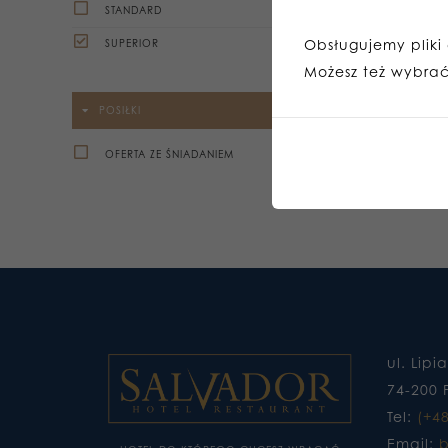
STANDARD
Obsługujemy pliki c
SUPERIOR
Możesz też wybrać,
POSIŁKI
OFERTA ZE ŚNIADANIEM
ul. Lipi
74-200 
Tel:
(+4
Email:
b