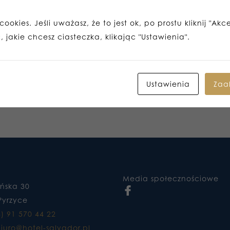
ookies. Jeśli uważasz, że to jest ok, po prostu kliknij "Akc
 jakie chcesz ciasteczka, klikając "Ustawienia".
Ustawienia
Zaa
Media społecznościowe
ańska 30
Pyrzyce
8) 91 570 44 22
iuro@hotel-salvador.pl