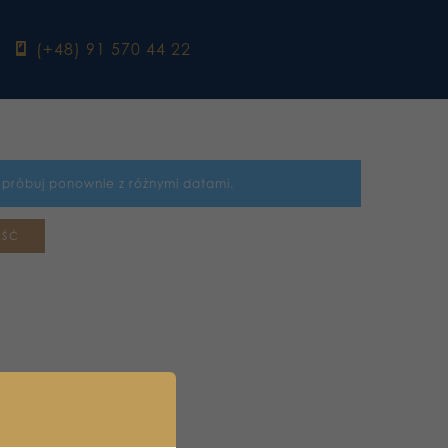
ebook
(+48) 91 570 44 22
Spróbuj ponownie z różnymi datami.