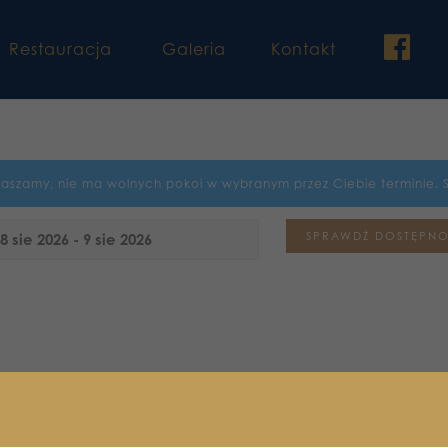
fac
Restauracja
Galeria
Kontakt
raszamy, nie ma wolnych pokoi w wybranym przez Ciebie terminie. 