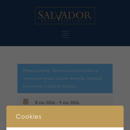
Przepraszamy, nie ma wolnych pokoi w
wybranym przez Ciebie terminie. Spróbuj
ponownie z różnymi datami.
Cookies