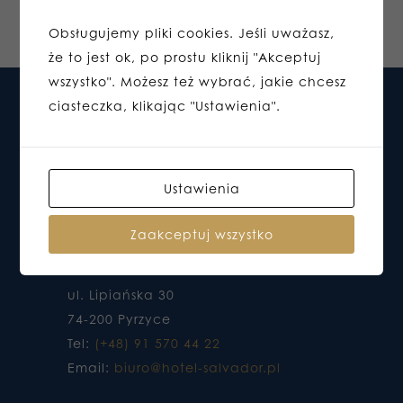
Obsługujemy pliki cookies. Jeśli uważasz,
że to jest ok, po prostu kliknij "Akceptuj
wszystko". Możesz też wybrać, jakie chcesz
ciasteczka, klikając "Ustawienia".
Ustawienia
Zaakceptuj wszystko
HOTEL DO KTÓREGO CHCESZ WRACAĆ
ul. Lipiańska 30
74-200 Pyrzyce
Tel:
(+48) 91 570 44 22
Email:
biuro@hotel-salvador.pl