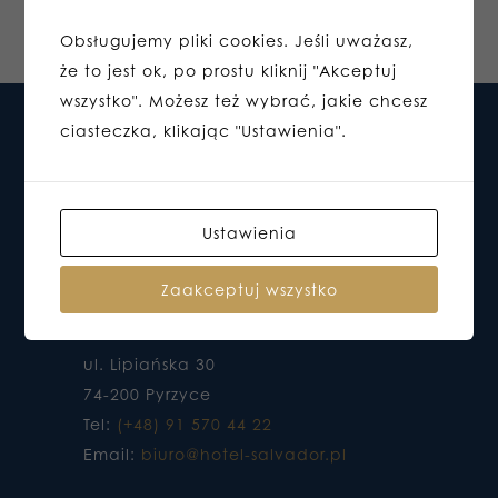
Obsługujemy pliki cookies. Jeśli uważasz,
że to jest ok, po prostu kliknij "Akceptuj
wszystko". Możesz też wybrać, jakie chcesz
ciasteczka, klikając "Ustawienia".
Ustawienia
Zaakceptuj wszystko
HOTEL DO KTÓREGO CHCESZ WRACAĆ
ul. Lipiańska 30
74-200 Pyrzyce
Tel:
(+48) 91 570 44 22
Email:
biuro@hotel-salvador.pl