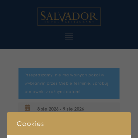
Przepraszamy, nie ma wolnych pokoi w
wybranym przez Ciebie terminie. Spróbuj
ponownie z różnymi datami.
Cookies