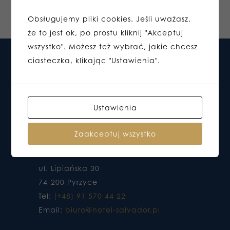
Obsługujemy pliki cookies. Jeśli uważasz,
że to jest ok, po prostu kliknij "Akceptuj
wszystko". Możesz też wybrać, jakie chcesz
ciasteczka, klikając "Ustawienia".
Ustawienia
Zaakceptuj wszystko
HOTEL DO KTÓREGO CHCESZ WRACAĆ
ul. Lipiańska 30
74-200 Pyrzyce
Tel:
(+48) 91 570 44 22
Email:
biuro@hotel-salvador.pl