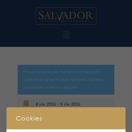
Przepraszamy, nie ma wolnych pokoi w
wybranym przez Ciebie terminie. Spróbuj
ponownie z różnymi datami.
Cookies