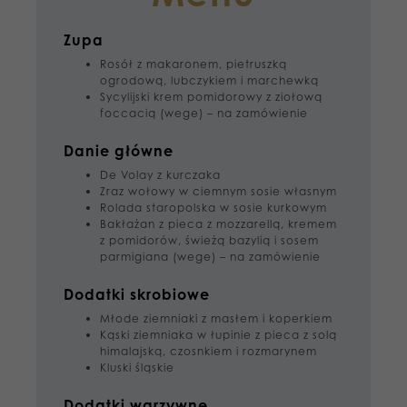
Zupa
Rosół z makaronem, pietruszką
ogrodową, lubczykiem i marchewką
Sycylijski krem pomidorowy z ziołową
foccacią (wege) – na zamówienie
Danie główne
De Volay z kurczaka
Zraz wołowy w ciemnym sosie własnym
Rolada staropolska w sosie kurkowym
Bakłażan z pieca z mozzarellą, kremem
z pomidorów, świeżą bazylią i sosem
parmigiana (wege) – na zamówienie
Dodatki skrobiowe
Młode ziemniaki z masłem i koperkiem
Kąski ziemniaka w łupinie z pieca z solą
himalajską, czosnkiem i rozmarynem
Kluski śląskie
Dodatki warzywne