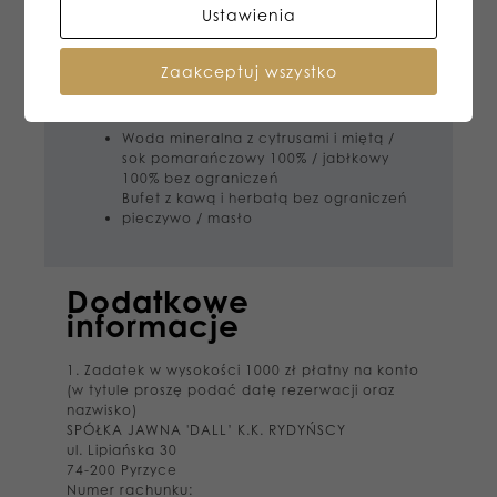
Ustawienia
łosoś po skandynawsku
tortilla
deska wędlin z własnej wędzarni ,
Zaakceptuj wszystko
marynaty
pieczywo / masło
Woda mineralna z cytrusami i miętą /
sok pomarańczowy 100% / jabłkowy
100% bez ograniczeń
Bufet z kawą i herbatą bez ograniczeń
pieczywo / masło
Dodatkowe
informacje
1. Zadatek w wysokości 1000 zł płatny na konto
(w tytule proszę podać datę rezerwacji oraz
nazwisko)
SPÓŁKA JAWNA 'DALL’ K.K. RYDYŃSCY
ul. Lipiańska 30
74-200 Pyrzyce
Numer rachunku: