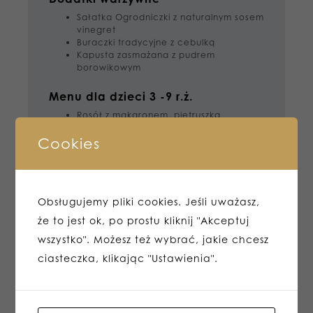
Sałatka Ogrodniczki z naturalnym sosem
vinegret
Buraczki tradycyjne z cebulką
Kapusta zasmażana z pudrem
borowikowym
Menu dla dzieci 3 -9 r.ż.
Rosół z makaronem, pietruszką
ogrodową , lubczykiem , marchewką
Cookies
Mini kotleciki drobiowe w chrupiącej
panierce , purée z ziemniaka lub frytki
Przystawki ciepłe :
barszcz czerwony z krokietem oraz
Obsługujemy pliki cookies. Jeśli uważasz,
pasztecikami w cieście francuskim
że to jest ok, po prostu kliknij "Akceptuj
sałatka szefa kuchni z grillowanym
kurczakiem, warzywami , foccacia z
wszystko". Możesz też wybrać, jakie chcesz
pieca
ciasteczka, klikając "Ustawienia".
Bufet z zimnymi przystawkami :
szynka w sosie tatarskim
ryba po grecku z warzywami