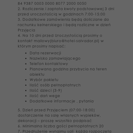
84 9387 0003 0000 8077 2000 0050
2. Rozliczenie i zapłata kwoty podstawowej 3 dni
przed uroczystością w godzinach 7:00-15:00
3. Dodatkowe zamówienia będą doliczane do
rachunku kelnerskiego i będą rozliczne w dzień
Przyjęcia
4. Na 10 dni przed Uroczystością prosimy o
kontakt mailowy(biuro@hotel-salvador.pl) w
którym prosimy napisać:
Data rezerwacji
Nazwisko zamawiającego
Telefon kontaktowy
Planowana godzina przybycia na
teren
obiektu
Wybór pakietu
Ilość osób pełnopłatnych
Ilość dzieci (3-9)
Ilość dań wege
Dodatkowe informacje , pytania
5. Dzień przed Przyjęciem (07:00-18:00)
dostarczenie na salę własnych wypieków,
dekoracji – proszę wszystko podpisać
6. Minimalna liczba gości pełnopłatnych 20
7. Przedłużenie wynajmu sali każda rozpoczęta