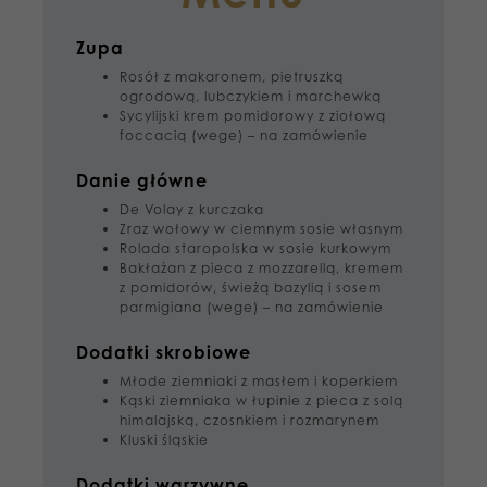
Zupa
Rosół z makaronem, pietruszką
ogrodową, lubczykiem i marchewką
Sycylijski krem pomidorowy z ziołową
foccacią (wege) – na zamówienie
Danie główne
De Volay z kurczaka
Zraz wołowy w ciemnym sosie własnym
Rolada staropolska w sosie kurkowym
Bakłażan z pieca z mozzarellą, kremem
z pomidorów, świeżą bazylią i sosem
parmigiana (wege) – na zamówienie
Dodatki skrobiowe
Młode ziemniaki z masłem i koperkiem
Kąski ziemniaka w łupinie z pieca z solą
himalajską, czosnkiem i rozmarynem
Kluski śląskie
Dodatki warzywne