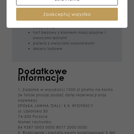
szarlotka z kruszonką
kruche z truskawkami
kruche z borówką
Zaakceptuj wszystko
sernik z biała czekoladą i mascarpone
orzechowiec z karmelem i masą
budyniową
tort bezowy z kremem mascarpone i
owocami leśnymi
patera z owocami sezonowymi
desery lodowe
Dodatkowe
informacje
1. Zadatek w wysokości 1000 zł płatny na konto
(w tytule proszę podać datę rezerwacji oraz
nazwisko)
SPÓŁKA JAWNA 'DALL’ K.K. RYDYŃSCY
ul. Lipiańska 30
74-200 Pyrzyce
Numer rachunku:
84 9387 0003 0000 8077 2000 0050
2. Rozliczenie i zapłata kwoty podstawowej 3 dni