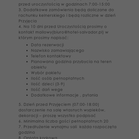
przed uroczystością w godzinach 7:00-15:00
3. Dodatkowe zamówienia będą doliczane do
rachunku kelnerskiego i będą rozliczne w dzień
Przyjęcia
4. Na 10 dni przed Uroczystością prosimy o
kontakt mailowy(biuro@hotel-salvador.pl) w
którym prosimy napisać:
Data rezerwacji
Nazwisko zamawiającego
Telefon kontaktowy
Planowana godzina przybycia na
teren
obiektu
Wybór pakietu
Ilość osób pełnopłatnych
Ilość dzieci (3-9)
Ilość dań wege
Dodatkowe informacje , pytania
5. Dzień przed Przyjęciem (07:00-18:00)
dostarczenie na salę własnych wypieków,
dekoracji – proszę wszystko podpisać
6. Minimalna liczba gości pełnopłatnych 20
7. Przedłużenie wynajmu sali każda rozpoczęta
godzina
8. Opłata korkowa