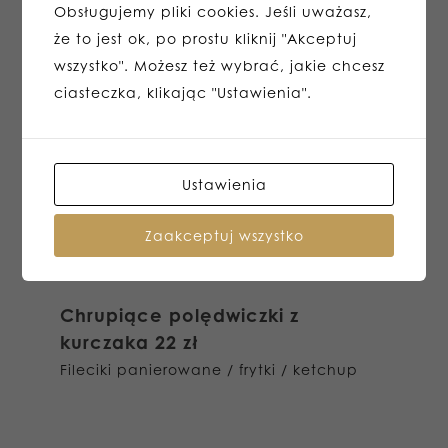
Obsługujemy pliki cookies. Jeśli uważasz,
Kotlet de’vollaile
32 zł
że to jest ok, po prostu kliknij "Akceptuj
soczysta pierś z kurczaka nadziewana
wszystko". Możesz też wybrać, jakie chcesz
masłem / frytki, ziemniaki lub ziemniaki
ciasteczka, klikając "Ustawienia".
pieczone / surówka
Sandacz pieczony na białym
Ustawienia
winie
52 zł
sandacz / puree / pieczone pomidory /
Zaakceptuj wszystko
sałatka wiosenna z sosem winegret
Chrupiące polędwiczki z
kurczaka
22 zł
Fileciki panierowane / frytki / ketchup