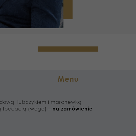
Menu
odową, lubczykiem i marchewką
wą foccacią (wege) –
na zamówienie