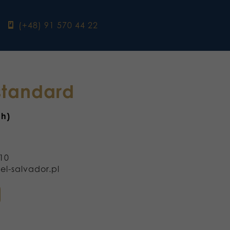
ebook
(+48) 91 570 44 22
standard
 h)
10
el-salvador.pl