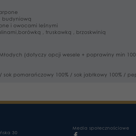
carpone
ą budyniową
one i owocami leśnymi
alinami,borówką , truskawką , brzoskwinią
Młodych (dotyczy opcji wesele + poprawiny min 100
/ sok pomarańczowy 100% / sok jabłkowy 100% / pepsi
Media społecznościowe
ańska 30