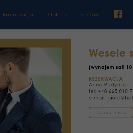
fac
Restauracja
Galeria
Kontakt
Wesele 
(wynajem sali 10
REZERWACJA
Anna Rudyńska
tel:
+48 665 010 7
e-mail:
biuro@hot
Zobacz menu