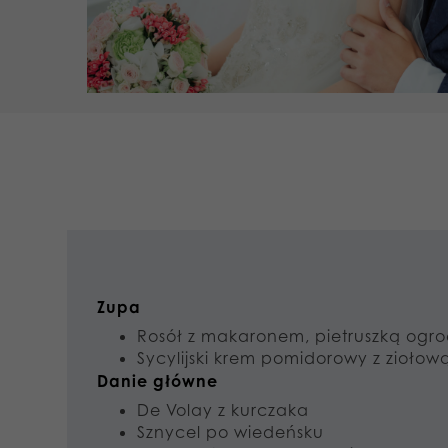
Zupa
Rosół z makaronem, pietruszką ogr
Sycylijski krem pomidorowy z zioło
Danie główne
De Volay z kurczaka
Sznycel po wiedeńsku