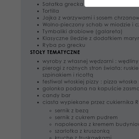
Sałatka grecka z fetą , pomidorami,
Tortilla
Jajka z warzywami i sosem chrzano
Wolno-pieczony schab w miodzie i 
Tymbaliki drobiowe (galareta)
Klasyczne śledzie z dodatkiem mary
Ryba po grecku
STOŁY TEMATYCZNE
wyroby z własnej wędzarni : wędliny
pierogi z rożnych stron świata: ruskie
szpinakiem i ricottą
festiwal włoskiej pizzy : pizza włos
golonka podana na kapuście zasma
candy bar
ciasta wypiekane przez cukiernika R
sernik z bezą
sernik z cukrem pudrem
napoleonka z kremem budyni
szarlotka z kruszonką
kruche z truskawkami