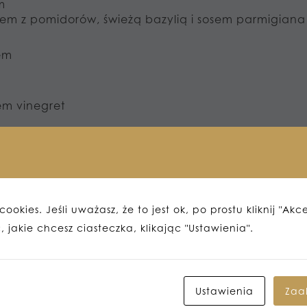
m
mem z pomidorów, świeżą bazylią i sosem parmigian
em
em vinegret
owikowym
ystości:
ia zupy gulaszowej z flakami pół na pół)
ookies. Jeśli uważasz, że to jest ok, po prostu kliknij "Akc
aka
 jakie chcesz ciasteczka, klikając "Ustawienia".
warzywami
etem
Ustawienia
Zaa
m kurczakiem,warzywami,sosem czosnkowym,grzankam