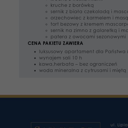
kruche z borówką
sernik z biała czekoladą i mas
orzechowiec z karmelem i mas
tort bezowy z kremem mascarp
sernik na zimno z galaretką i m
patera z owocami sezonowymi
CENA PAKIETU ZAWIERA
luksusowy apartament dla Państwa 
wynajem sali 10 h
kawa,herbata – bez ograniczeń
woda mineralna z cytrusami i miętą 
ul. Lipi