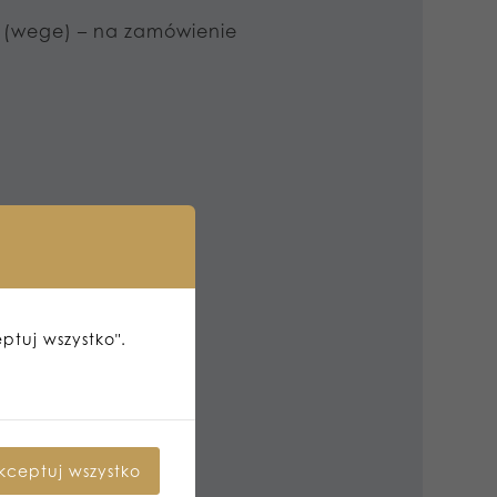
a (wege) – na zamówienie
eptuj wszystko".
kceptuj wszystko
i