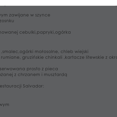
 ogórkiem, oliwkami , czerwoną cebulą , sosem vine
wym zawijane w szynce
czosnku
nowanej cebulki,papryki,ogórka
 ,smalec,ogórki małosolne, chleb wiejski
 rumiane, gruzińskie chinkali ,kartacze litewskie z okra
ka serwowana prosto z pieca
żanej z chrzanem i musztardą
estauracji Salvador:
owym