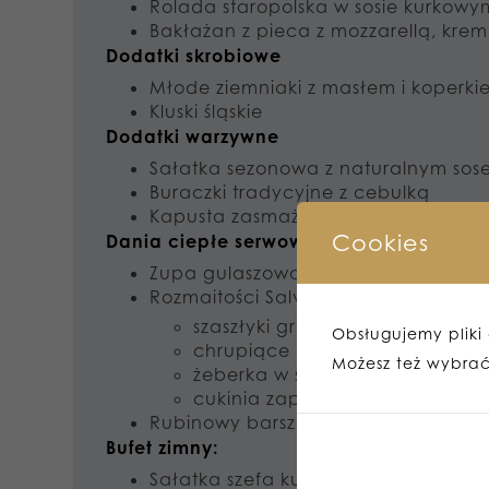
Rolada staropolska w sosie kurkowy
Bakłażan z pieca z mozzarellą, kre
Dodatki skrobiowe
Młode ziemniaki z masłem i koperki
Kluski śląskie
Dodatki warzywne
Sałatka sezonowa z naturalnym sos
Buraczki tradycyjne z cebulką
Kapusta zasmażana z pudrem bor
Cookies
Dania ciepłe serwowane w trakcie urocz
Zupa gulaszowa (możliwość połączen
Rozmaitości Salvador:
szaszłyki grillowane
Obsługujemy pliki c
chrupiące polędwiczki z kurcz
Możesz też wybrać,
żeberka w sosie bbq
cukinia zapieczona w piecu z 
Rubinowy barszcz czerwony z kroki
Bufet zimny:
Sałatka szefa kuchni z grillowany