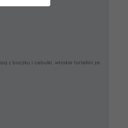
gret
są z boczku i cebulki, włoskie tortellini ze