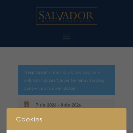
Przepraszamy, nie ma wolnych pokoi w
wybranym przez Ciebie terminie. Spróbuj
ponownie z różnymi datami.
Cookies