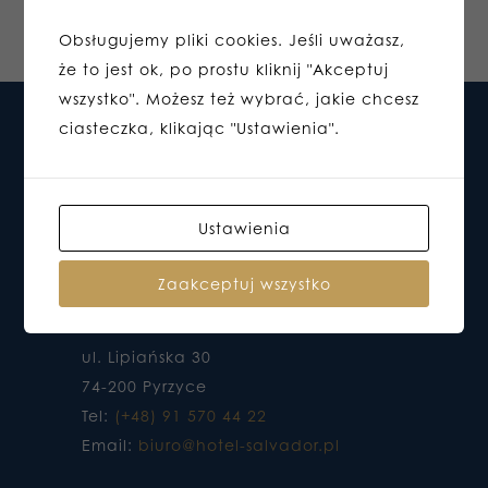
Obsługujemy pliki cookies. Jeśli uważasz,
że to jest ok, po prostu kliknij "Akceptuj
wszystko". Możesz też wybrać, jakie chcesz
ciasteczka, klikając "Ustawienia".
Ustawienia
Zaakceptuj wszystko
HOTEL DO KTÓREGO CHCESZ WRACAĆ
ul. Lipiańska 30
74-200 Pyrzyce
Tel:
(+48) 91 570 44 22
Email:
biuro@hotel-salvador.pl